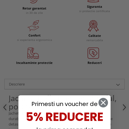
Siguranta
Retur garantat
si protectie certificata
in 30 de zile
Confort
Calitate
si experienta ergonomica
remarcabila
Incaltaminte protectie
Reduceri
Descriere
Jacheta Helly Hansen Mandal,
Primesti un voucher de
portocalie
5% REDUCERE
Jacheta
Mandal
este confectionata dintr-un material textil
durabil, de 410 grame, iar gluga, ajustabila prin snur, se poate
detasa. Jacheta mai are buzunare pentru maini si o protectie