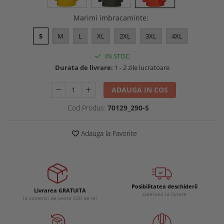
Buzunare externe
Menghine si prese
Marimi imbracaminte
:
Echipamente specializate
S
M
L
XL
2XL
3XL
4XL
Echipamente muncitori ferma
Echipamente veterinari
IN STOC
Echipamente mulgatori
Durata de livrare:
1 - 2 zile lucratoare
Echipamente trimeri ongloane
Masti protectie
ADAUGA IN COS
Manusi protectie
Cod Produs:
70129_290-S
Casti si antifoane protectie
Adauga la Favorite
Posibilitatea deschiderii
Livrarea GRATUITA
coletului la livrare
la comenzi de peste 500 de lei