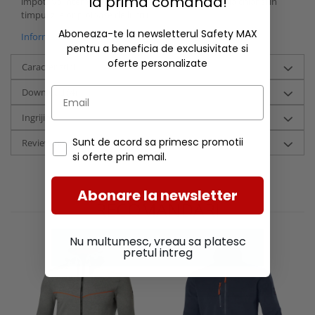
la prima comanda!
impotriva intemperiilor, care te fereste de umezeala chiar si in
timpul zilelor ploioase de lucru.
Aboneaza-te la newsletterul Safety MAX
Informatii conformitate produs
pentru a beneficia de exclusivitate si
oferte personalizate
Caracteristici
Download (4)
Ingrijire
Sunt de acord sa primesc promotii
Review-uri
(0)
si oferte prin email.
Abonare la newsletter
RECOMANDARI
Nu multumesc, vreau sa platesc
pretul intreg