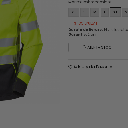
Marimi imbracaminte
:
XS
S
M
L
XL
2
STOC EPUIZAT
Durata de livrare:
14 zile lucrato
Garantie:
2 ani
ALERTA STOC
Adauga la Favorite