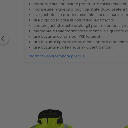
manecile sunt articulate pentru a te misca eficient;
mansetele manecilor pot fi ajustate dupa preferinte
tivul jachetei se poate ajusta folosind un snur in in
are o gaica la care iti poti atasa legitimatia;
spatele jachetei este prelungit pentru confort si p
elementele reflectorizante te mentin in siguranta at
are buzunar cu fermoar YKK la piept;
are buzunar tip Napoleon, accesibil fara a deschei
are buzunare cu fermoar YKK pentru maini.
Informatii conformitate produs