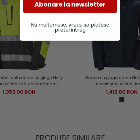
Abonare la newsletter
Nu multumesc, vreau sa platesc
pretul intreg
ctorizanta dama cu gluga Helly
Geaca cu gluga dama Hel
a Winter CL2, galben/negru, L
Kensington Winter Ja
1.353,00 RON
1.416,00 RON
PRODUSE SIMILARE