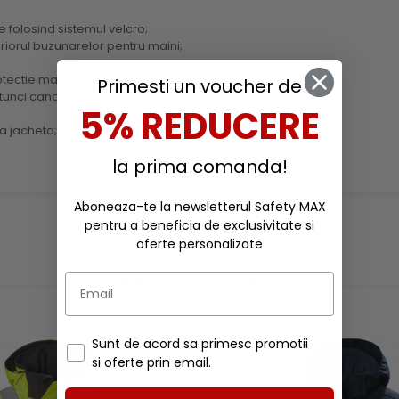
 folosind sistemul velcro;
teriorul buzunarelor pentru maini;
rotectie maxime;
Primesti un voucher de
unci cand lucrezi in conditii de luminozitate scazuta;
5% REDUCERE
a jacheta;
la prima comanda!
Aboneaza-te la newsletterul Safety MAX
pentru a beneficia de exclusivitate si
oferte personalizate
RECOMANDARI
Sunt de acord sa primesc promotii
si oferte prin email.