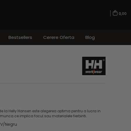
0,00
Bestsellers
Cerere Oferta
Blog
de la Helly Hansen este alegerea optima pentru a lucra in
munca ce implica focul sau materialele fierbinti.
HV/Negru