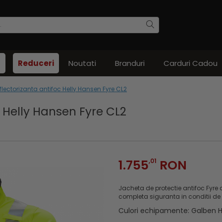
Reduceri
Noutati
Branduri
Carduri Cadou
flectorizanta antifoc Helly Hansen Fyre CL2
 Helly Hansen Fyre CL2
1.755
,01
RON
Jacheta de protectie antifoc Fyre 
completa siguranta in conditii de 
Culori echipamente
:
Galben 