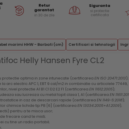
ea
Retur
Siguranta
i
garantat
si protectie
certificata
in 30 de zile
abel marimi HHW - Barbati (cm)
Certificari si tehnologii
Ingr
tifoc Helly Hansen Fyre CL2
ru protectie optima in zone intunecate (certificarea
EN ISO 20471:2013
);
a arc electric APC 1, EBT 9 cal/m2 in combinatie cu articolele 77449,
lor, nivel protectie A1 B1 C1 D2 E2 F1 (certificarea
EN 11612:2005
);
deaza sau lucreaza cu metal topit clasa 1, A1 (certificarea
EN 11611:20
trostatice in caz de descarcari rapide (certificarea
EN 1149-5:2018
);
or chimice lichide tip PB [6] (certificarea
EN 13034:2005+A1:2009
);
rectii) pentru a te misca usor;
de frecare cand te misti;
i cu tine un radio portabil;
;