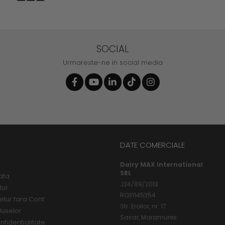
SOCIAL
Urmareste-ne in social media
DATE COMERCIALE
Dairy MAX International
SRL
ata
J24/89/2013
tur
RO31145354
etur fara Cont
Str. Eroilor, nr. 17
duselor
Sasar, Maramures
nfidentialitate