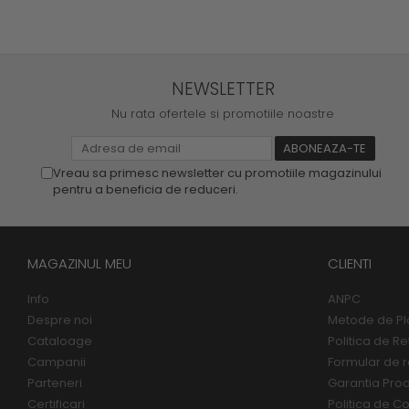
NEWSLETTER
Nu rata ofertele si promotiile noastre
Vreau sa primesc newsletter cu promotiile magazinului
pentru a beneficia de reduceri.
MAGAZINUL MEU
CLIENTI
Info
ANPC
Despre noi
Metode de Pl
Cataloage
Politica de Re
Campanii
Formular de r
Parteneri
Garantia Pro
Certificari
Politica de Co