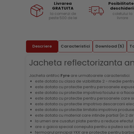
Livrarea
Posibilitat
Facebook
Menghine si prese
Curele si bretele
GRATUITA
deschideri
la comenzi de
coletului la
Genunchiere
peste 500 de lei
livrare
Alte accesorii echipamente
protectie
Genti si trolere
Buzunare externe
Descriere
Caracteristici
Download (5)
T
Echipamente specializate
Jacheta reflectorizanta an
Echipamente muncitori ferma
Echipamente veterinari
Jacheta antifoc
Fyre
are urmatoarele caracteristici:
Echipamente mulgatori
este dotata cu clasa de vizibilitate 2 - medie pent
Echipamente trimeri ongloane
este dotata cu protectie pentru persoanele expuse l
Masti protectie
este dotata cu protectie impotriva focului si a flacari
este dotata cu protectie pentru persoanele care su
Manusi protectie
este dotata cu protectie impotriva descarcarii elec
este dotata cu protectie limitata impotriva produsel
Casti si antifoane protectie
este dotata cu material care intinde partial (in 2 di
la umeri are cusaturi plate pentru a reduce efectul 
are o gaica special coneputa pentru a putea sa iti ie
fermoarul principal
YKK
are protectie pentru barbie