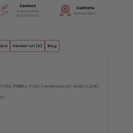
Confort
Calitate
si experienta
remarcabila
ergonomica
ijire
Review-uri
(0)
Blog
 77450,
77451
si 77452 (certificarea
IEC 61482-2:2018
);
15
);