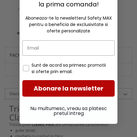
la prima comanda!
Confort
Calitate
si experienta ergonomica
remarcabila
Aboneaza-te la newsletterul Safety MAX
pentru a beneficia de exclusivitate si
oferte personalizate
Incaltaminte protectie
Reduceri
PACHETE SI PROMOTII
Sunt de acord sa primesc promotii
si oferte prin email.
Abonare la newsletter
Descriere
Tricou polo Helly Hansen
Nu multumesc, vreau sa platesc
pretul intreg
Classic Polo
Tricoul polo
Classic Polo
are urmatoarele caracteristici:
guler striat;
placheta cu nasturi in fata;