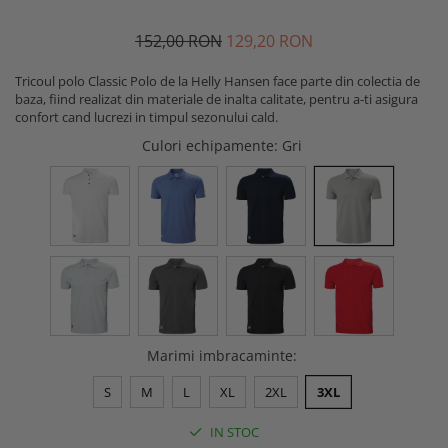
Buzunare externe
Menghine si prese
152
,00
RON
129
,20
RON
Echipamente specializate
Echipamente muncitori ferma
Tricoul polo Classic Polo de la Helly Hansen face parte din colectia de
Echipamente veterinari
baza, fiind realizat din materiale de inalta calitate, pentru a-ti asigura
confort cand lucrezi in timpul sezonului cald.
Echipamente mulgatori
Culori echipamente
: Gri
Echipamente trimeri ongloane
Masti protectie
Manusi protectie
Casti si antifoane protectie
Marimi imbracaminte
:
S
M
L
XL
2XL
3XL
IN STOC