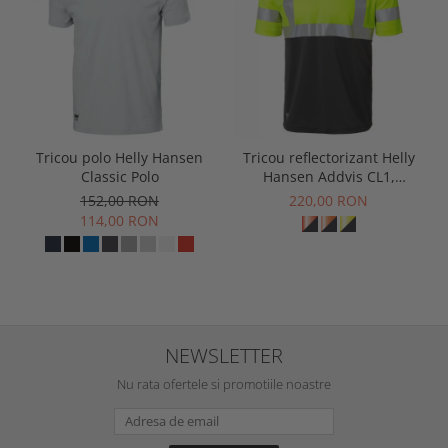
Tricou polo Helly Hansen
Tricou reflectorizant Helly
Classic Polo
Hansen Addvis CL1,
galben/negru abanos, XS
152,00 RON
220,00 RON
114,00 RON
NEWSLETTER
Nu rata ofertele si promotiile noastre