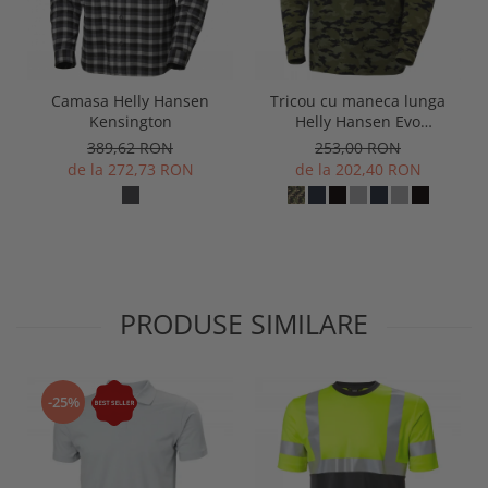
Camasa Helly Hansen
Tricou cu maneca lunga
Kensington
Helly Hansen Evo
Longsleeve
389,62 RON
253,00 RON
de la 272,73 RON
de la 202,40 RON
PRODUSE SIMILARE
-25%