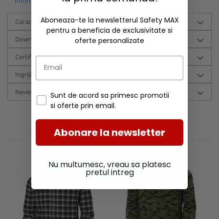
Informatii conformitate produs
Aboneaza-te la newsletterul Safety MAX
Caracteristici
pentru a beneficia de exclusivitate si
Download (3)
oferte personalizate
Certificari si tehnologii
Ingrijire
Review-uri
(0)
Sunt de acord sa primesc promotii
si oferte prin email.
Abonare la newsletter
RECOMANDARI
Nu multumesc, vreau sa platesc
pretul intreg