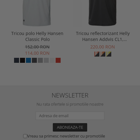
Tricou polo Helly Hansen
Tricou reflectorizant Helly
Classic Polo
Hansen Addvis CL1,
galben/negru abanos, XS
152,00 RON
220,00 RON
114,00 RON
NEWSLETTER
Nu rata ofertele si promotiile noastre
Vreau sa primesc newsletter cu promotiile