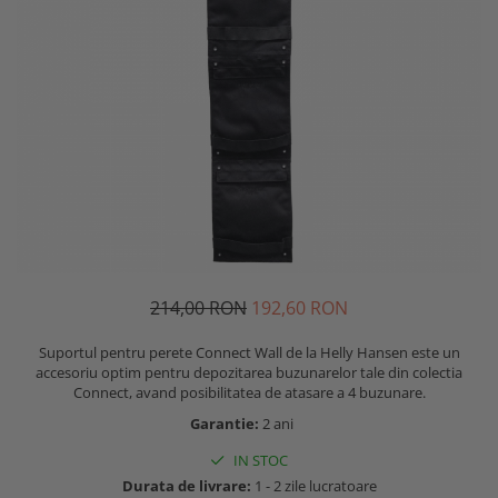
Mistrii
Cizme protectie
Spacluri
Branturi
Trasare si marcare
Sosete
Alte unelte constructii
Echipamente camuflaj
Fierastraie si topoare
Tricouri camo
Unelte de masurat
Bluze si hanorace camo
Foarfeci si cuttere
Caciuli si gulere camo
Geci camo
Maturi, perii si farase
Pantaloni camo
Lopeti, cazmale si sape
Incaltaminte camo
Unelte specializate ferma
214,00 RON
192,60 RON
Sorturi si maneci protectie
Ciocane si baroase
Accesorii echipamente protectie
Suportul pentru perete Connect Wall de la Helly Hansen este un
Dispozitive fixare
accesoriu optim pentru depozitarea buzunarelor tale din colectia
Curele si bretele
Connect, avand posibilitatea de atasare a 4 buzunare.
Capsatoare
Genunchiere
Garantie:
2 ani
Consumabile scule si unelte
Alte accesorii echipamente
protectie
IN STOC
Lame fierastraie
Durata de livrare:
1 - 2 zile lucratoare
Genti si trolere
Coliere metalice