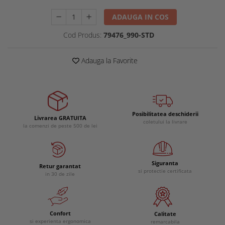
Buzunare externe
Menghine si prese
ADAUGA IN COS
Echipamente specializate
Cod Produs:
79476_990-STD
Echipamente muncitori ferma
Echipamente veterinari
Adauga la Favorite
Echipamente mulgatori
Echipamente trimeri ongloane
Masti protectie
Manusi protectie
Posibilitatea deschiderii
Livrarea GRATUITA
Casti si antifoane protectie
coletului la livrare
la comenzi de peste 500 de lei
Siguranta
Retur garantat
si protectie certificata
in 30 de zile
Confort
Calitate
si experienta ergonomica
remarcabila