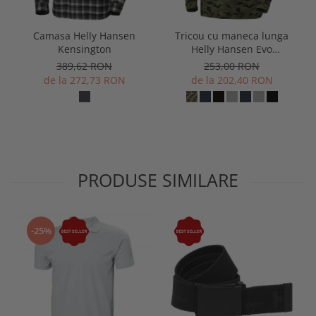
Camasa Helly Hansen
Tricou cu maneca lunga
Kensington
Helly Hansen Evo
Longsleeve
389,62 RON
253,00 RON
de la 272,73 RON
de la 202,40 RON
PRODUSE SIMILARE
-25%