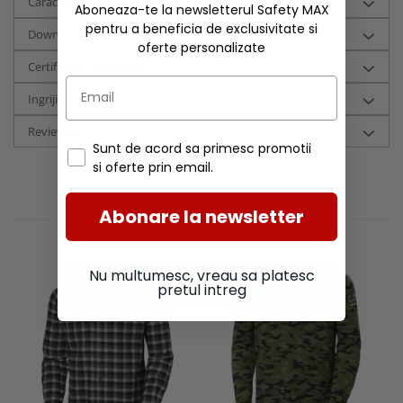
Caracteristici
Aboneaza-te la newsletterul Safety MAX
pentru a beneficia de exclusivitate si
Download (4)
oferte personalizate
Certificari si tehnologii
Ingrijire
Review-uri
(0)
Sunt de acord sa primesc promotii
si oferte prin email.
RECOMANDARI
Abonare la newsletter
Nu multumesc, vreau sa platesc
pretul intreg