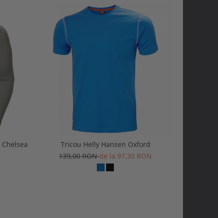
 Chelsea
Tricou Helly Hansen Oxford
Pantaloni 
139,00 RON
de la 97,30 RON
423,