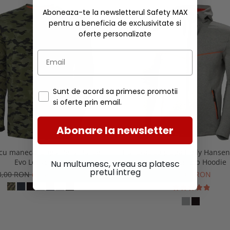
Aboneaza-te la newsletterul Safety MAX
pentru a beneficia de exclusivitate si
oferte personalizate
Sunt de acord sa primesc promotii
si oferte prin email.
Abonare la newsletter
 cu maneca lunga Helly Hansen
Hanorac cu gluga Helly Hansen
Evo Longsleeve
Evolution Zip Hoodie
Nu multumesc, vreau sa platesc
pretul intreg
3,00 RON
de la 202,40 RON
498,00 RON