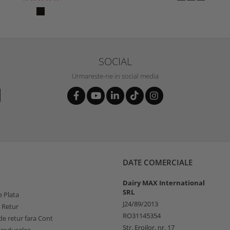
SOCIAL
Urmareste-ne in social media
DATE COMERCIALE
Dairy MAX International
SRL
 Plata
J24/89/2013
e Retur
RO31145354
e retur fara Cont
Str. Eroilor, nr. 17