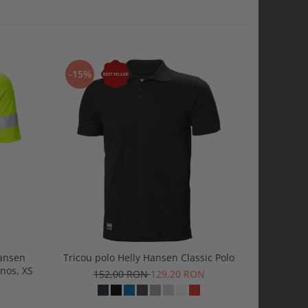
-15%
-20%
Hansen
Tricou polo Helly Hansen Classic Polo
Tricou H
nos, XS
152,00 RON
129,20 RON
1