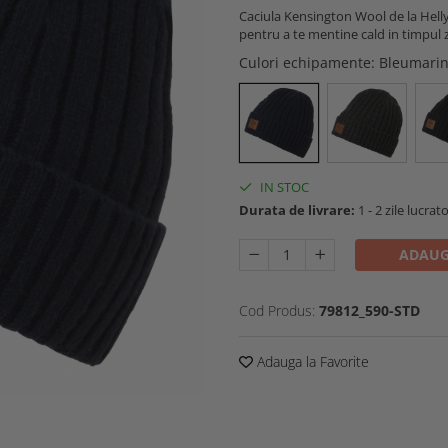
Caciula Kensington Wool de la Helly
pentru a te mentine cald in timpul z
Culori echipamente
: Bleumari
IN STOC
Durata de livrare:
1 - 2 zile lucrat
ADAUG
Cod Produs:
79812_590-STD
Adauga la Favorite