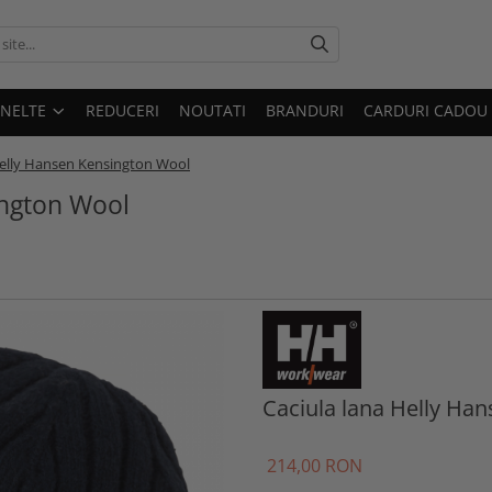
UNELTE
REDUCERI
NOUTATI
BRANDURI
CARDURI CADOU
Helly Hansen Kensington Wool
ington Wool
Caciula lana Helly Ha
214
,00
RON