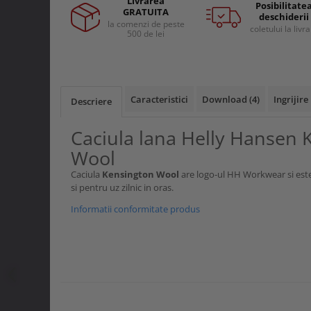
Livrarea
Facebook
Curele si bretele
Posibilitate
GRATUITA
Menghine si prese
deschiderii
Genunchiere
la comenzi de peste
coletului la livr
500 de lei
Alte accesorii echipamente
protectie
Genti si trolere
Buzunare externe
Caracteristici
Download (4)
Ingrijire
Descriere
Echipamente specializate
Echipamente muncitori ferma
Caciula lana Helly Hansen 
Echipamente veterinari
Wool
Echipamente mulgatori
Caciula
Kensington Wool
are logo-ul HH Workwear si este 
Echipamente trimeri ongloane
si pentru uz zilnic in oras.
Masti protectie
Informatii conformitate produs
Manusi protectie
Casti si antifoane protectie