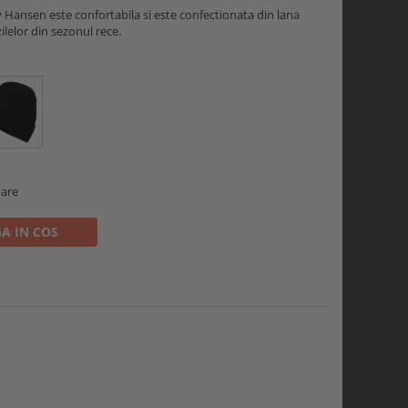
 Hansen este confortabila si este confectionata din lana
ilelor din sezonul rece.
n
oare
A IN COS