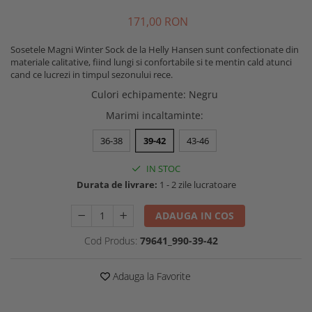
Buzunare externe
Menghine si prese
171
,00
RON
Echipamente specializate
Sosetele Magni Winter Sock de la Helly Hansen sunt confectionate din
Echipamente muncitori ferma
materiale calitative, fiind lungi si confortabile si te mentin cald atunci
Echipamente veterinari
cand ce lucrezi in timpul sezonului rece.
Echipamente mulgatori
Culori echipamente
:
Negru
Echipamente trimeri ongloane
Marimi incaltaminte
:
Masti protectie
36-38
39-42
43-46
Manusi protectie
Casti si antifoane protectie
IN STOC
Durata de livrare:
1 - 2 zile lucratoare
ADAUGA IN COS
Cod Produs:
79641_990-39-42
Adauga la Favorite