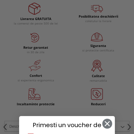
Posibilitatea deschiderii
Livrarea GRATUITA
coletului la livrare
la comenzi de peste 500 de lei
Siguranta
Retur garantat
si protectie certificata
in 30 de zile
Confort
Calitate
si experienta ergonomica
remarcabila
Incaltaminte protectie
Reduceri
Primesti un voucher de
Descriere