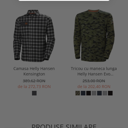
Camasa Helly Hansen
Tricou cu maneca lunga
Kensington
Helly Hansen Evo
Longsleeve
389,62 RON
253,00 RON
de la 272,73 RON
de la 202,40 RON
PRODUSE SIMILARE