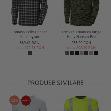
Camasa Helly Hansen
Tricou cu maneca lunga
Kensington
Helly Hansen Evo
Longsleeve
389,62 RON
253,00 RON
de la 272,73 RON
de la 202,40 RON
PRODUSE SIMILARE
-25%