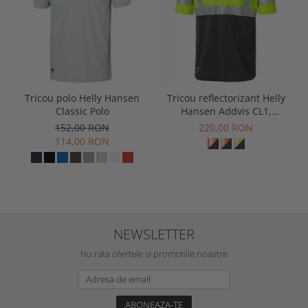
Tricou polo Helly Hansen
Tricou reflectorizant Helly
Classic Polo
Hansen Addvis CL1,
galben/negru abanos, XS
152,00 RON
220,00 RON
114,00 RON
NEWSLETTER
Nu rata ofertele si promotiile noastre