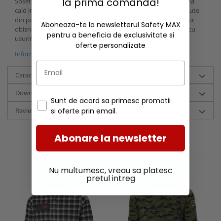
la prima comanda!
Sosetele
Oxford
sunt facute din material menit sa te mentina
cald in timpul zilelor reci de lucru. La calcai si degete sunt facute
din poliamida pentru mai multa durabilitate decat a sosetelor
Aboneaza-te la newsletterul Safety MAX
obisnuite, iar datorita flexibilitatii materialului te poti misca cu
pentru a beneficia de exclusivitate si
usurinta in orice pozitie.
oferte personalizate
Informatii conformitate produs
Caracteristici
Download (4)
Sunt de acord sa primesc promotii
si oferte prin email.
Review-uri
(0)
Abonare la newsletter
RECOMANDARI
Nu multumesc, vreau sa platesc
pretul intreg