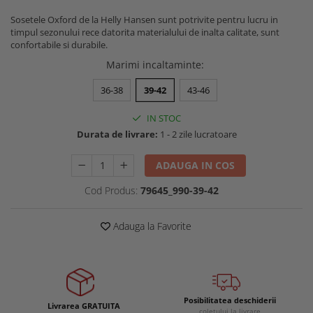
Buzunare externe
Menghine si prese
Sosetele Oxford de la Helly Hansen sunt potrivite pentru lucru in
Echipamente specializate
timpul sezonului rece datorita materialului de inalta calitate, sunt
confortabile si durabile.
Echipamente muncitori ferma
Marimi incaltaminte
:
Echipamente veterinari
Echipamente mulgatori
36-38
39-42
43-46
Echipamente trimeri ongloane
IN STOC
Masti protectie
Durata de livrare:
1 - 2 zile lucratoare
Manusi protectie
ADAUGA IN COS
Casti si antifoane protectie
Cod Produs:
79645_990-39-42
Adauga la Favorite
Posibilitatea deschiderii
Livrarea GRATUITA
coletului la livrare