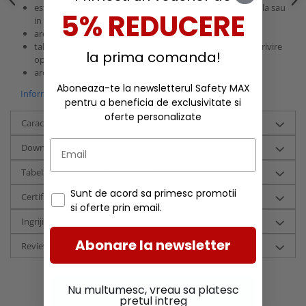
este special conceputa pentru lucru in zonele cu umezeala sau
5% REDUCERE
in zilele cu ploaie;
are bretele elastice ajustabile dupa preferintele tale;
talia este, de asemenea, ajustabila prin capse pentru potrivire
la prima comanda!
optima si confort crescut;
are buzunar intern cu fermoar
YKK
, in zona pieptului.
Aboneaza-te la newsletterul Safety MAX
Informatii conformitate produs
pentru a beneficia de exclusivitate si
oferte personalizate
Caracteristici
Download (4)
Tabel marimi HHW - Barbati (cm)
Sunt de acord sa primesc promotii
Certificari si tehnologii
si oferte prin email.
Ingrijire
Abonare la newsletter
Review-uri
(0)
Nu multumesc, vreau sa platesc
pretul intreg