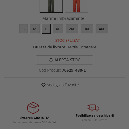
Buzunare externe
Menghine si prese
Echipamente specializate
Marimi imbracaminte
:
Echipamente muncitori ferma
Echipamente veterinari
S
M
L
XL
2XL
3XL
4XL
Echipamente mulgatori
STOC EPUIZAT
Echipamente trimeri ongloane
Durata de livrare:
14 zile lucratoare
Masti protectie
ALERTA STOC
Manusi protectie
Casti si antifoane protectie
Cod Produs:
70529_480-L
Adauga la Favorite
Posibilitatea deschiderii
Livrarea GRATUITA
coletului la livrare
la comenzi de peste 500 de lei