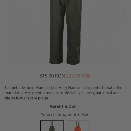
Mistrii
Cizme protectie
Spacluri
Branturi
Trasare si marcare
Sosete
Alte unelte constructii
Echipamente camuflaj
Fierastraie si topoare
Tricouri camo
Unelte de masurat
Bluze si hanorace camo
Foarfeci si cuttere
Caciuli si gulere camo
Geci camo
Maturi, perii si farase
Pantaloni camo
Lopeti, cazmale si sape
Incaltaminte camo
315,00 RON
227,76 RON
Unelte specializate ferma
Sorturi si maneci protectie
Ciocane si baroase
Salopeta de lucru Mandal de la Helly Hansen este confectionata din
Accesorii echipamente protectie
material care te mentin uscat si confortabil pe intreg parcursul unei
Dispozitive fixare
zile de lucru in care ploua.
Curele si bretele
Capsatoare
Garantie:
2 ani
Genunchiere
Consumabile scule si unelte
Culori echipamente
: Kaki
Alte accesorii echipamente
protectie
Lame fierastraie
Genti si trolere
Coliere metalice