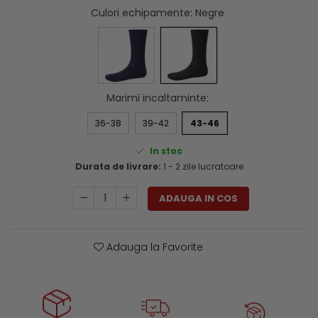
Genti si trolere
Culori echipamente
: Negre
Menghine si prese
Buzunare externe
Echipamente specializate
Echipamente muncitori ferma
Echipamente veterinari
Marimi incaltaminte
:
Echipamente mulgatori
Echipamente trimeri ongloane
36-38
39-42
43-46
Masti protectie
In stoc
Manusi protectie
Durata de livrare:
1 - 2 zile lucratoare
Casti si antifoane protectie
ADAUGA IN COS
Adauga la Favorite