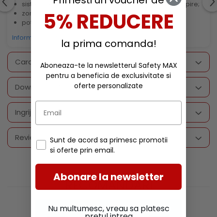
Primesti un voucher de
sistem de ventilare din plasa ce permite pielii sa respire;
5% REDUCERE
zona gleznei este flexibila pentru confort maxim;
potrivite pentru orice sezon.
Informatii conformitate produs
la prima comanda!
Caracteristici
Aboneaza-te la newsletterul Safety MAX
pentru a beneficia de exclusivitate si
oferte personalizate
Download (4)
Ingrijire
Review-uri
(0)
Sunt de acord sa primesc promotii
si oferte prin email.
Abonare la newsletter
RECOMANDARI
Nu multumesc, vreau sa platesc
pretul intreg