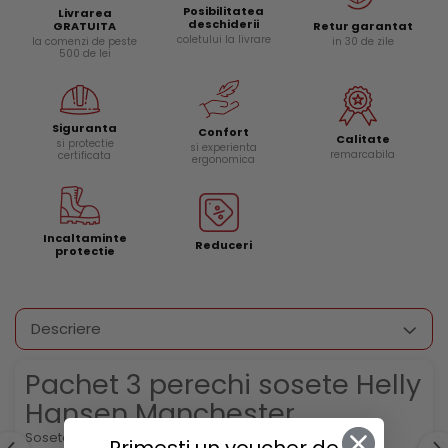
Posibilitatea
Livrarea
deschiderii
Retur garantat
GRATUITA
coletului la livrare
in 30 de zile
la comenzi de peste
500 de lei
Siguranta
Confort
Calitate
si protectie
si experienta
remarcabila
certificata
ergonomica
Incaltaminte
Reduceri
protectie
Descriere
Pachet 3 perechi sosete Helly
Hansen Manchester
Sosetele
Manchester
au urmatoarele caracteristici: