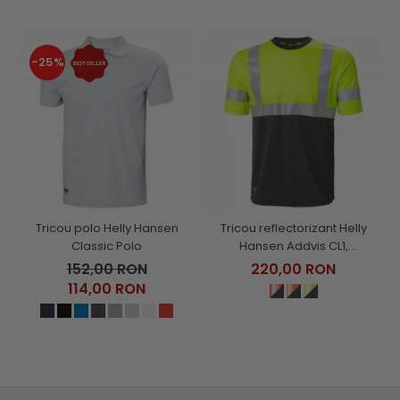
-25%
Tricou polo Helly Hansen
Tricou reflectorizant Helly
Classic Polo
Hansen Addvis CL1,
galben/negru abanos, XS
152,00 RON
220,00 RON
114,00 RON