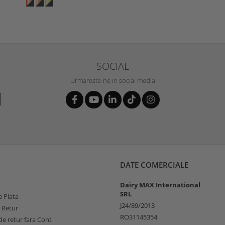
SOCIAL
Urmareste-ne in social media
DATE COMERCIALE
Dairy MAX International
SRL
 Plata
J24/89/2013
e Retur
RO31145354
e retur fara Cont