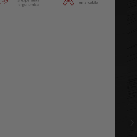
si experienta
remarcabila
ergonomica