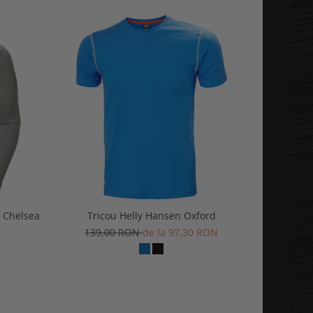
 Chelsea
Tricou Helly Hansen Oxford
Pantaloni 
139,00 RON
de la 97,30 RON
423,