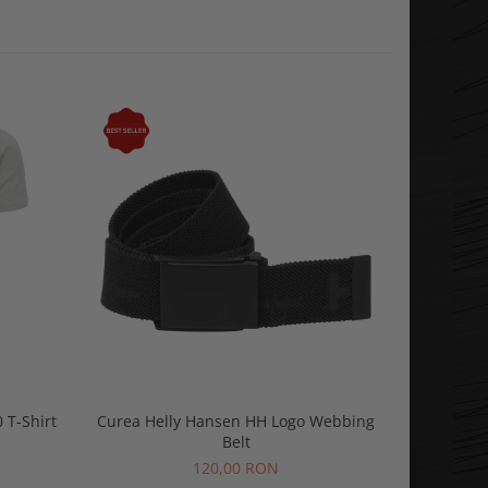
-15%
 T-Shirt
Curea Helly Hansen HH Logo Webbing
Tricou po
Belt
15
120,00 RON