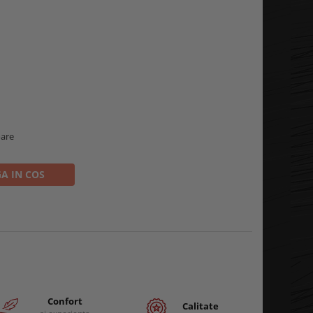
oare
A IN COS
Confort
Calitate