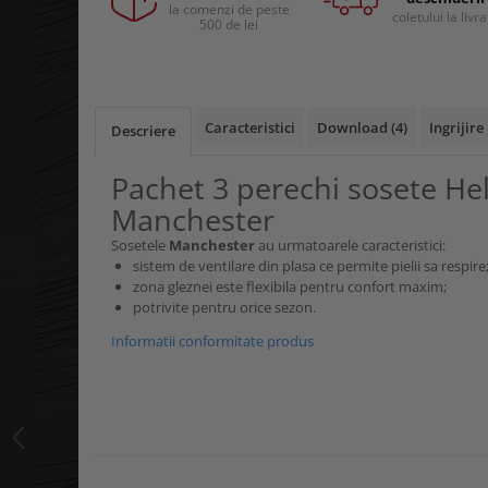
Curele si bretele
la comenzi de peste
coletului la livr
Menghine si prese
500 de lei
Genunchiere
Alte accesorii echipamente
protectie
Genti si trolere
Caracteristici
Download (4)
Ingrijire
Descriere
Buzunare externe
Echipamente specializate
Pachet 3 perechi sosete He
Echipamente muncitori ferma
Manchester
Echipamente veterinari
Sosetele
Manchester
au urmatoarele caracteristici:
Echipamente mulgatori
sistem de ventilare din plasa ce permite pielii sa respire
Echipamente trimeri ongloane
zona gleznei este flexibila pentru confort maxim;
potrivite pentru orice sezon.
Masti protectie
Informatii conformitate produs
Manusi protectie
Casti si antifoane protectie