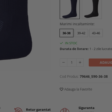
Marimi incaltaminte
:
36-38
39-42
43-46
IN STOC
Durata de livrare:
1 - 2 zile lucrat
ADAUG
Cod Produs:
79646_590-36-38
Adauga la Favorite
a
Siguranta
Retur garantat