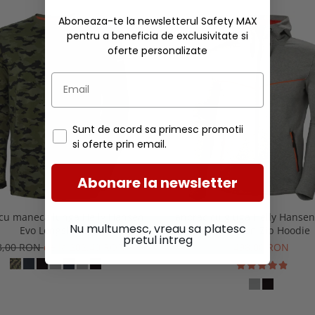
Aboneaza-te la newsletterul Safety MAX
pentru a beneficia de exclusivitate si
oferte personalizate
Sunt de acord sa primesc promotii
si oferte prin email.
Abonare la newsletter
 cu maneca lunga Helly Hansen
Hanorac cu gluga Helly Hansen
Nu multumesc, vreau sa platesc
Evo Longsleeve
Evolution Zip Hoodie
pretul intreg
3,00 RON
de la 202,40 RON
498,00 RON