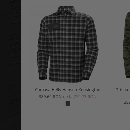
Camasa Helly Hansen Kensington
Tricou
389,62 RON
de la 272,73 RON
25