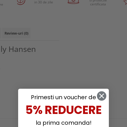
si protectie
in 30 de zile
certificata
are
Review-uri
(0)
lly Hansen
;
Primesti un voucher de
5% REDUCERE
RECOMANDARI
la prima comanda!