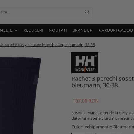
UNELTE
REDUCERI
NOUTATI
BRANDURI
CARDURI CADOU
chi sosete Helly Hansen Manchester, bleumarin, 36-38
Pachet 3 perechi sose
bleumarin, 36-38
107,00 RON
Sosetele Manchester de la Helly Han
datorita materialului din care sunt 
Culori echipamente
: Bleumari